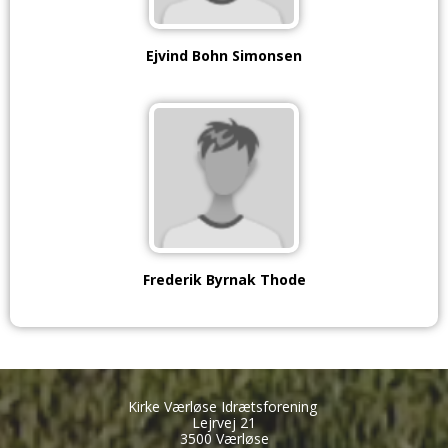
Ejvind Bohn Simonsen
Frederik Byrnak Thode
Kirke Værløse Idrætsforening
Lejrvej 21
3500 Værløse